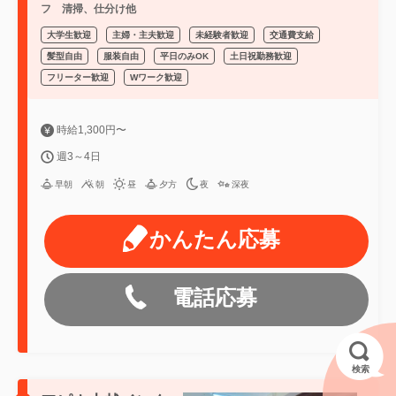
フ 清掃、仕分け他
大学生歓迎
主婦・主夫歓迎
未経験者歓迎
交通費支給
髪型自由
服装自由
平日のみOK
土日祝勤務歓迎
フリーター歓迎
Wワーク歓迎
時給1,300円〜
週3～4日
早朝
朝
昼
夕方
夜
深夜
かんたん応募
電話応募
検索