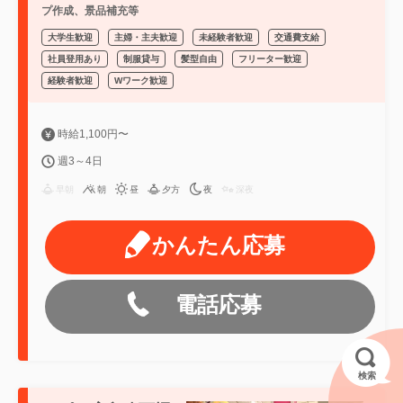
プ作成、景品補充等
大学生歓迎
主婦・主夫歓迎
未経験者歓迎
交通費支給
社員登用あり
制服貸与
髪型自由
フリーター歓迎
経験者歓迎
Wワーク歓迎
時給1,100円〜
週3～4日
早朝
朝
昼
夕方
夜
深夜
かんたん応募
電話応募
検索